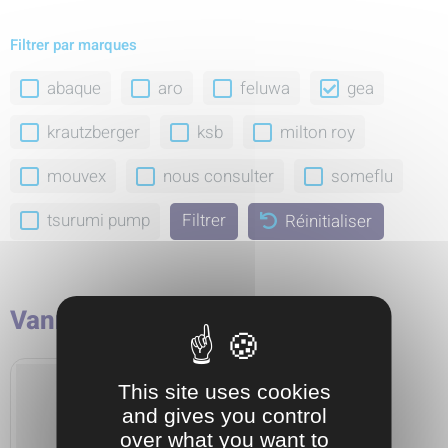
Filtrer par marques
abaque
aro
feluwa
gea
krautzberger
ksb
milton roy
mouvex
nous consulter
someflu
tsurumi pump
Réinitialiser
Vannes
This site uses cookies
and gives you control
over what you want to