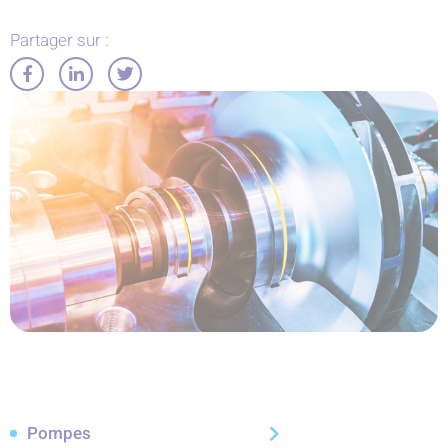
Partager sur :
Partager
Partager
Partager
sur
sur
sur
Facebook
LinkedIn
Twitter
Pompes