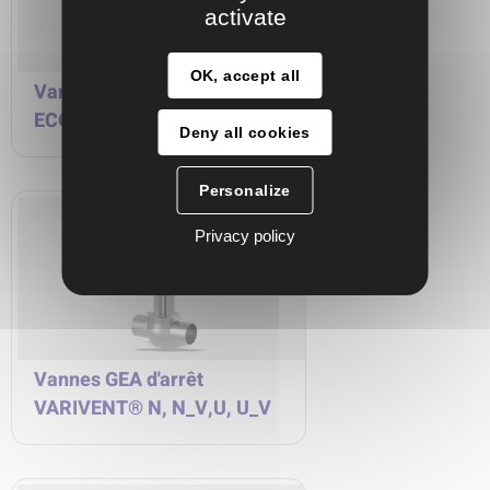
activate
OK, accept all
Vanne GEA d'arrêt
ECOVENT® N/ECO
Deny all cookies
Personalize
Privacy policy
Vannes GEA d'arrêt
VARIVENT® N, N_V,U, U_V