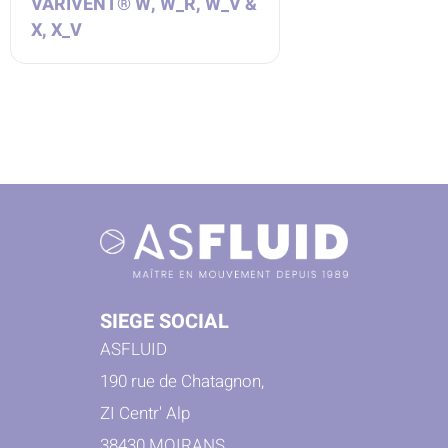
VARIVENT® W, W_R, W_V &
X, X_V
SIEGE SOCIAL
ASFLUID
190 rue de Chatagnon,
ZI Centr' Alp
38430 MOIRANS